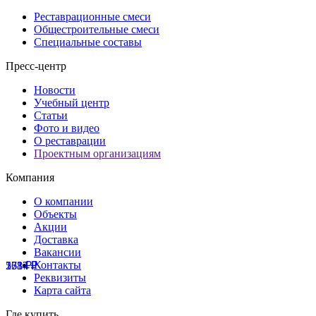
Реставрационные смеси
Общестроительные смеси
Специальные составы
Пресс-центр
Новости
Учебный центр
Статьи
Фото и видео
О реставрации
Проектным организациям
Компания
О компании
Объекты
Акции
Доставка
Вакансии
Контакты
538
1617
2734
₽
₽
₽
Реквизиты
Карта сайта
Где купить