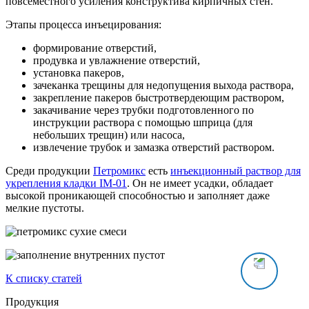
повсеместного усиления конструктива кирпичных стен.
Этапы процесса инъецирования:
формирование отверстий,
продувка и увлажнение отверстий,
установка пакеров,
зачеканка трещины для недопущения выхода раствора,
закрепление пакеров быстротвердеющим раствором,
закачивание через трубки подготовленного по
инструкции раствора с помощью шприца (для
небольших трещин) или насоса,
извлечение трубок и замазка отверстий раствором.
Среди продукции
Петромикс
есть
инъекционный раствор для
укрепления кладки IM-01
. Он не имеет усадки, обладает
высокой проникающей способностью и заполняет даже
мелкие пустоты.
К списку статей
Продукция