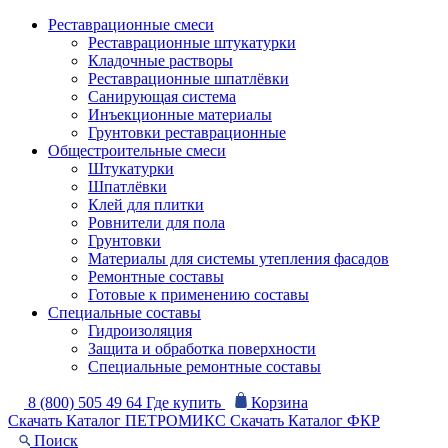
Реставрационные смеси
Реставрационные штукатурки
Кладочные растворы
Реставрационные шпатлёвки
Санирующая система
Инъекционные материалы
Грунтовки реставрационные
Общестроительные смеси
Штукатурки
Шпатлёвки
Клей для плитки
Ровнители для пола
Грунтовки
Материалы для системы утепления фасадов
Ремонтные составы
Готовые к применению составы
Специальные составы
Гидроизоляция
Защита и обработка поверхности
Специальные ремонтные составы
8 (800) 505 49 64
Где купить
Корзина
Скачать Каталог ПЕТРОМИКС
Скачать Каталог ФКР
Поиск