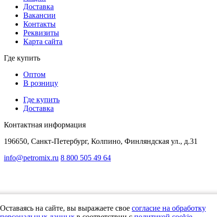
Доставка
Вакансии
Контакты
Реквизиты
Карта сайта
Где купить
Оптом
В розницу
Где купить
Доставка
Контактная информация
196650, Санкт-Петербург, Колпино, Финляндская ул., д.31
info@petromix.ru
8 800 505 49 64
Представленная на сайте информация, касающаяся стоимости товаров,
носит информационный характер и не является публичной офертой,
определяемой положениями Статьи 437(2) Гражданского кодекса РФ"
Политика в отношении обработки персональных данных
Оставаясь на сайте, вы выражаете свое
согласие на обработку
Согласие на обработку
персональных данных
в соответствии с
политикой cookie
.