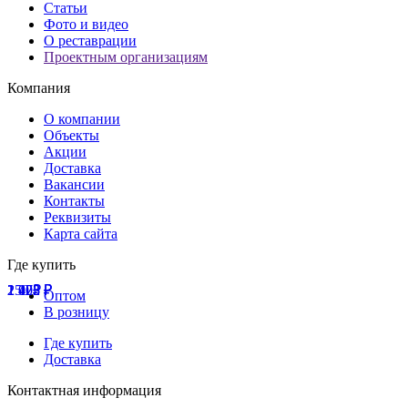
Статьи
Фото и видео
О реставрации
Проектным организациям
Компания
О компании
Объекты
Акции
Доставка
Вакансии
Контакты
Реквизиты
Карта сайта
Где купить
1 075
1 103
2 422
250
₽
₽
₽
₽
Оптом
В розницу
Где купить
Доставка
Контактная информация