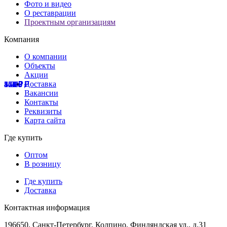
Фото и видео
О реставрации
Проектным организациям
Компания
О компании
Объекты
Акции
Доставка
527
478
544
1 089
562
460
1 075
1 218
851
₽
₽
₽
₽
₽
₽
₽
₽
₽
Вакансии
Контакты
Реквизиты
Карта сайта
Где купить
Оптом
В розницу
Где купить
Доставка
Контактная информация
196650, Санкт-Петербург, Колпино, Финляндская ул., д.31