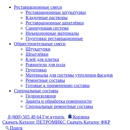
Реставрационные смеси
Реставрационные штукатурки
Кладочные растворы
Реставрационные шпатлёвки
Санирующая система
Инъекционные материалы
Грунтовки реставрационные
Общестроительные смеси
Штукатурки
Шпатлёвки
Клей для плитки
Ровнители для пола
Грунтовки
Материалы для системы утепления фасадов
Ремонтные составы
Готовые к применению составы
Специальные составы
Гидроизоляция
Защита и обработка поверхности
Специальные ремонтные составы
8 (800) 505 49 64
Где купить
Корзина
Скачать Каталог ПЕТРОМИКС
Скачать Каталог ФКР
Поиск