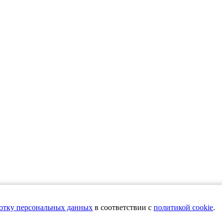
т информационный характер и не является публичной офертой, определяемой п
ботку персональных данных
в соответствии с
политикой cookie
.