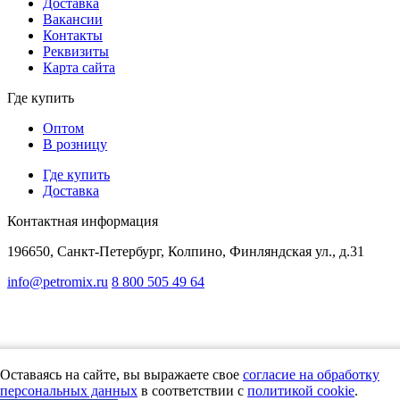
Доставка
Вакансии
Контакты
Реквизиты
Карта сайта
Где купить
Оптом
В розницу
Где купить
Доставка
Контактная информация
196650, Санкт-Петербург, Колпино, Финляндская ул., д.31
info@petromix.ru
8 800 505 49 64
Представленная на сайте информация, касающаяся стоимости товаров,
носит информационный характер и не является публичной офертой,
определяемой положениями Статьи 437(2) Гражданского кодекса РФ"
Политика в отношении обработки персональных данных
Оставаясь на сайте, вы выражаете свое
согласие на обработку
Согласие на обработку
персональных данных
в соответствии с
политикой cookie
.
«Cookie» и метрические данные