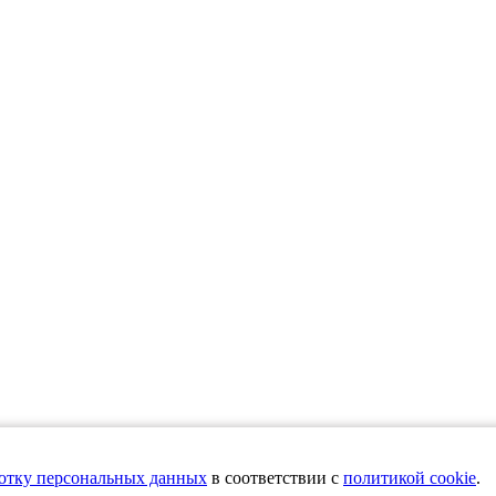
т информационный характер и не является публичной офертой, определяемой п
ботку персональных данных
в соответствии с
политикой cookie
.