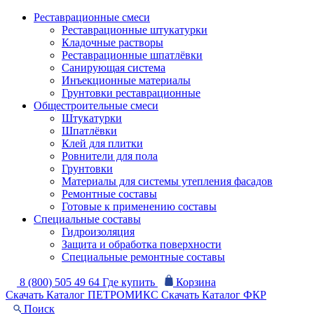
Реставрационные смеси
Реставрационные штукатурки
Кладочные растворы
Реставрационные шпатлёвки
Санирующая система
Инъекционные материалы
Грунтовки реставрационные
Общестроительные смеси
Штукатурки
Шпатлёвки
Клей для плитки
Ровнители для пола
Грунтовки
Материалы для системы утепления фасадов
Ремонтные составы
Готовые к применению составы
Специальные составы
Гидроизоляция
Защита и обработка поверхности
Специальные ремонтные составы
8 (800) 505 49 64
Где купить
Корзина
Скачать Каталог ПЕТРОМИКС
Скачать Каталог ФКР
Поиск