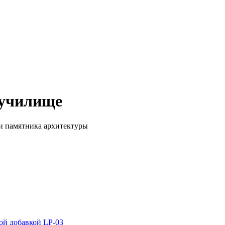
 училище
и памятника архитектуры
ой добавкой LP-03