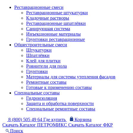
Реставрационные смеси
Реставрационные штукатурки
Кладочные растворы
Реставрационные шпатлёвки
Санирующая система
Инъекционные материалы
Грунтовки реставрационные
Общестроительные смеси
Штукатурки
Шпатлёвки
Клей для плитки
Ровнители для пола
Грунтовки
Материалы для системы утепления фасадов
Ремонтные составы
Готовые к применению составы
Специальные составы
Гидроизоляция
Защита и обработка поверхности
Специальные ремонтные составы
8 (800) 505 49 64
Где купить
Корзина
Скачать Каталог ПЕТРОМИКС
Скачать Каталог ФКР
Поиск