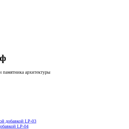
оф
и памятника архитектуры
ой добавкой LP-03
добавкой LP-04