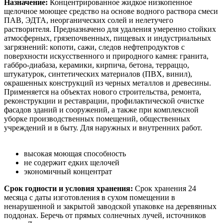
Назначение:
Концентрированное жидкое низкопенное
щелочное моющее средство на основе водного раствора смеси
ПАВ, ЭДТА, неорганических солей и нелетучего
растворителя. Предназначено для удаления умеренно стойких
атмосферных, грязепочвенных, пищевых и индустриальных
загрязнений: копоти, сажи, следов нефтепродуктов с
поверхности искусственного и природного камня: гранита,
габбро-диабаза, керамики, кирпича, бетона, терраццо,
штукатурок, синтетических материалов (ПВХ, винил),
окрашенных конструкций из черных металлов и древесины.
Применяется на объектах нового строительства, ремонта,
реконструкции и реставрации, профилактической очистке
фасадов зданий и сооружений, а также при комплексной
уборке производственных помещений, общественных
учреждений и в быту. Для наружных и внутренних работ.
высокая моющая способность
не содержит едких щелочей
экономичный концентрат
Срок годности и условия хранения:
Срок хранения 24
месяца с даты изготовления в сухом помещении в
ненарушенной и закрытой заводской упаковке на деревянных
поддонах. Беречь от прямых солнечных лучей, источников