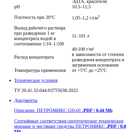
ЭДТА, красителя
рН
10,5–11,5
3
Плотность при 20°С
1,05–1,2 г/cм
Выход рабочего раствора
при разведении 1 кг
11–101 л
концентрата водой в
соотношении 1:10–1:100
40-100 г/м²
в зависимости от степени
Расход концентрата
разведения концентрата и
загрязнения основания
Температура применения
от +5°С до +25°С
Технические условия
ТУ 20.41.32-044-03755638-2022
Документы
Описание. ПЕТРОМИКС GD-01
.PDF | 0.44 Mb
Сертификат соответствия синтетические технические
моющие и чистящие средства ПЕТРОМИКС
.PDF | 0.8
Mb