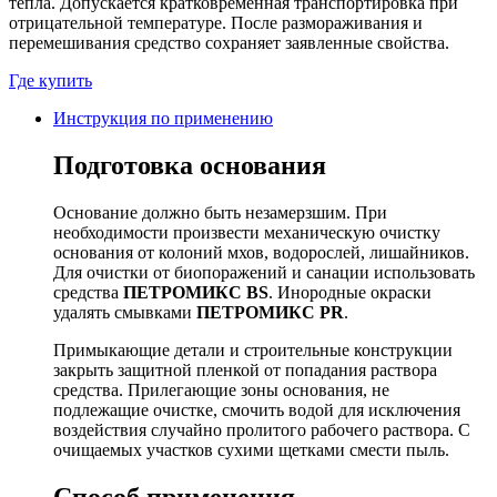
тепла. Допускается кратковременная транспортировка при
отрицательной температуре. После размораживания и
перемешивания средство сохраняет заявленные свойства.
Где купить
Инструкция по применению
Подготовка основания
Основание должно быть незамерзшим. При
необходимости произвести механическую очистку
основания от колоний мхов, водорослей, лишайников.
Для очистки от биопоражений и санации использовать
средства
ПЕТРОМИКС BS
. Инородные окраски
удалять смывками
ПЕТРОМИКС PR
.
Примыкающие детали и строительные конструкции
закрыть защитной пленкой от попадания раствора
средства. Прилегающие зоны основания, не
подлежащие очистке, смочить водой для исключения
воздействия случайно пролитого рабочего раствора. C
очищаемых участков сухими щетками смести пыль.
Способ применения