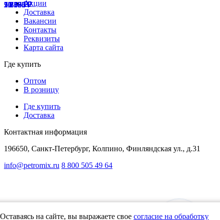
Акции
3 857
7 378
3 767
20 764
11 595
36 750
12 585
9 188
10 106
1 838
₽
₽
₽
₽
₽
₽
₽
₽
₽
₽
Доставка
Вакансии
Контакты
Реквизиты
Карта сайта
Где купить
Оптом
В розницу
Где купить
Доставка
Контактная информация
196650, Санкт-Петербург, Колпино, Финляндская ул., д.31
info@petromix.ru
8 800 505 49 64
Представленная на сайте информация, касающаяся стоимости товаров,
носит информационный характер и не является публичной офертой,
определяемой положениями Статьи 437(2) Гражданского кодекса РФ"
Политика в отношении обработки персональных данных
Оставаясь на сайте, вы выражаете свое
согласие на обработку
Согласие на обработку