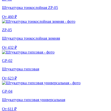
Штукатурка тонкослойная ZP-05
От
460
₽
ZP-05
Штукатурка тонкослойная зимняя
От
432
₽
GP-02
Штукатурка гипсовая
От
623
₽
GP-04
Штукатурка гипсовая универсальная
От
611
₽