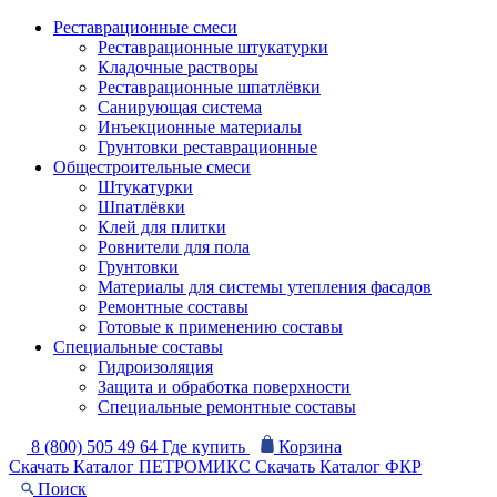
Реставрационные смеси
Реставрационные штукатурки
Кладочные растворы
Реставрационные шпатлёвки
Санирующая система
Инъекционные материалы
Грунтовки реставрационные
Общестроительные смеси
Штукатурки
Шпатлёвки
Клей для плитки
Ровнители для пола
Грунтовки
Материалы для системы утепления фасадов
Ремонтные составы
Готовые к применению составы
Специальные составы
Гидроизоляция
Защита и обработка поверхности
Специальные ремонтные составы
8 (800) 505 49 64
Где купить
Корзина
Скачать Каталог ПЕТРОМИКС
Скачать Каталог ФКР
Поиск